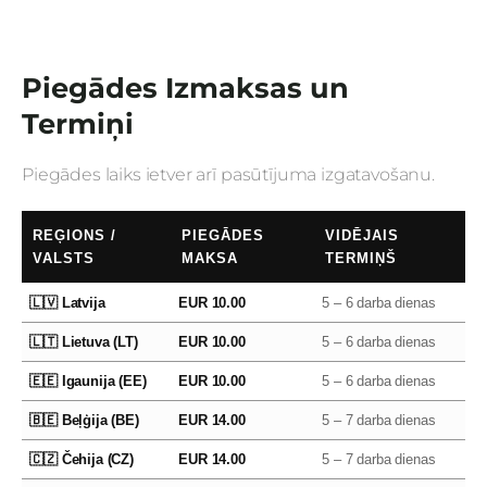
Piegādes Izmaksas un
Termiņi
Piegādes laiks ietver arī pasūtījuma izgatavošanu.
REĢIONS /
PIEGĀDES
VIDĒJAIS
VALSTS
MAKSA
TERMIŅŠ
🇱🇻 Latvija
EUR 10.00
5 – 6 darba dienas
🇱🇹 Lietuva (LT)
EUR 10.00
5 – 6 darba dienas
🇪🇪 Igaunija (EE)
EUR 10.00
5 – 6 darba dienas
🇧🇪 Beļģija (BE)
EUR 14.00
5 – 7 darba dienas
🇨🇿 Čehija (CZ)
EUR 14.00
5 – 7 darba dienas