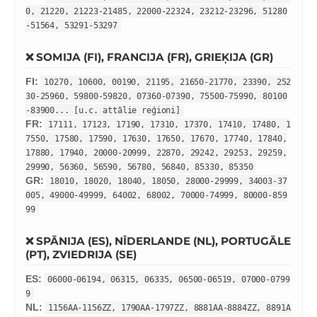
0, 21220, 21223-21485, 22000-22324, 23212-23296, 51280
-51564, 53291-53297
❌ SOMIJA (FI), FRANCIJA (FR), GRIEĶIJA (GR)
FI:
10270, 10600, 00190, 21195, 21650-21770, 23390, 252
30-25960, 59800-59820, 07360-07390, 75500-75990, 80100
-83900... [u.c. attālie reģioni]
FR:
17111, 17123, 17190, 17310, 17370, 17410, 17480, 1
7550, 17580, 17590, 17630, 17650, 17670, 17740, 17840,
17880, 17940, 20000-20999, 22870, 29242, 29253, 29259,
29990, 56360, 56590, 56780, 56840, 85330, 85350
GR:
18010, 18020, 18040, 18050, 28000-29999, 34003-37
005, 49000-49999, 64002, 68002, 70000-74999, 80000-859
99
❌ SPĀNIJA (ES), NĪDERLANDE (NL), PORTUGĀLE
(PT), ZVIEDRIJA (SE)
ES:
06000-06194, 06315, 06335, 06500-06519, 07000-0799
9
NL:
1156AA-1156ZZ, 1790AA-1797ZZ, 8881AA-8884ZZ, 8891A