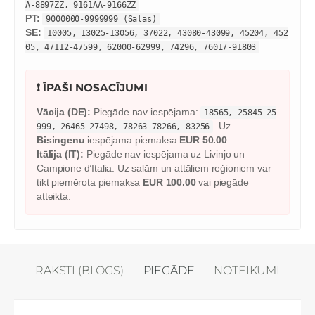
A-8897ZZ, 9161AA-9166ZZ
PT:
9000000-9999999 (Salas)
SE:
10005, 13025-13056, 37022, 43080-43099, 45204, 452
05, 47112-47599, 62000-62999, 74296, 76017-91803
❗ ĪPAŠI NOSACĪJUMI
Vācija (DE):
Piegāde nav iespējama:
18565, 25845-25
. Uz
999, 26465-27498, 78263-78266, 83256
Bisingenu
iespējama piemaksa
EUR 50.00
.
Itālija (IT):
Piegāde nav iespējama uz Livinjo un
Campione d’Italia. Uz salām un attāliem reģioniem var
tikt piemērota piemaksa
EUR 100.00
vai piegāde
atteikta.
RAKSTI (BLOGS)
PIEGĀDE
NOTEIKUMI