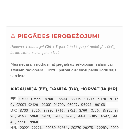
⚠️ PIEGĀDES IEROBEŽOJUMI
Padoms: Izmantojiet
Ctrl + F
(vai "Find in page" mobilajā ierīcē),
lai ātri atrastu savu pasta kodu.
Mēs nevaram nodrošināt piegādi uz sekojošām salām vai
attāliem reģioniem. Lūdzu, pārbaudiet savu pasta kodu šajā
sarakstā:
❌ IGAUNIJA (EE), DĀNIJA (DK), HORVĀTIJA (HR)
EE:
07000-07999, 62601, 88001-88005, 91217, 91301-9132
0, 92001-92420, 93001-94799, 96027, 96098, 96106
DK:
3700, 3720, 3730, 3740, 3751, 3760, 3770, 3782, 37
90, 4592, 5960, 5970, 5985, 6720, 7884, 8305, 8592, 99
40, 9950, 9960
HR:
20221-20226, 20260-20264, 20270-20275, 20289, 2029