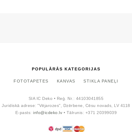
POPULĀRĀS KATEGORIJAS
FOTOTAPETES
KANVAS
STIKLA PANEĻI
SIA IC Deko • Reģ. Nr.: 44103041855
Juridiskā adrese: "Vējarozes", Dzērbene, Cēsu novads, LV 4118
E-pasts:
info@icdeko.lv
• Tālrunis: +371 20399039