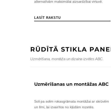
alternatīvām maksimālai aizsardzībai virtuvē.
LASĪT RAKSTU
RŪDĪTĀ STIKLA PANE
Uzmērīšana, montāža un dizaina izvēles ABC.
Uzmērīšanas un montāžas ABC
Soli pa solim rokasgrāmata montāžai ar skrūvēm
un līmi, lai izvairītos no kļūdām rozetēs.