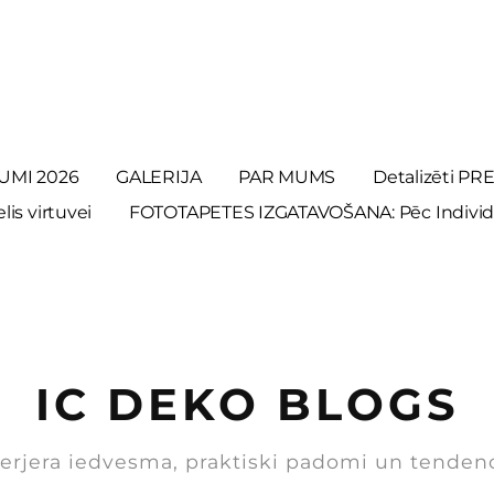
UMI 2026
GALERIJA
PAR MUMS
Detalizēti P
is virtuvei
FOTOTAPETES IZGATAVOŠANA: Pēc Individ
IC DEKO BLOGS
terjera iedvesma, praktiski padomi un tenden