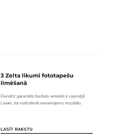
3 Zelta likumi fototapešu
līmēšanā
Gandrīz garantēts burbuļu iemesls ir caurvējš.
Lasiet, kā nodrošināt nevainojamu rezultātu.
LASĪT RAKSTU