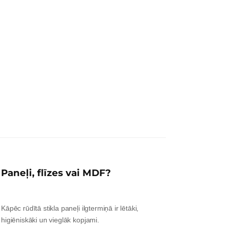
Paneļi, flīzes vai MDF?
Kāpēc rūdītā stikla paneļi ilgtermiņā ir lētāki,
higiēniskāki un vieglāk kopjami.