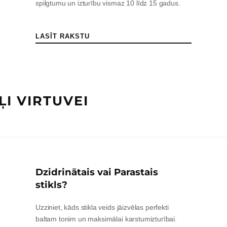
spilgtumu un izturību vismaz 10 līdz 15 gadus.
LASĪT RAKSTU
ĻI VIRTUVEI
Dzidrinātais vai Parastais
stikls?
Uzziniet, kāds stikla veids jāizvēlas perfekti
baltam tonim un maksimālai karstumizturībai.