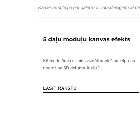
Kā pārvērst telpu par galeriju ar mūsdienīgiem akc
5 daļu moduļu kanvas efekts
Kā modulārais dizains vizuāli paplašina telpu un
nodrošina 3D dziļuma ilūziju?
LASĪT RAKSTU