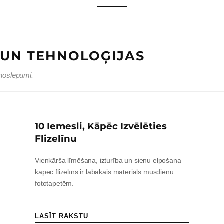
S UN TEHNOLOĢIJAS
 noslēpumi.
10 Iemesli, Kāpēc Izvēlēties
Flizelīnu
Vienkārša līmēšana, izturība un sienu elpošana –
kāpēc flizelīns ir labākais materiāls mūsdienu
fototapetēm.
LASĪT RAKSTU