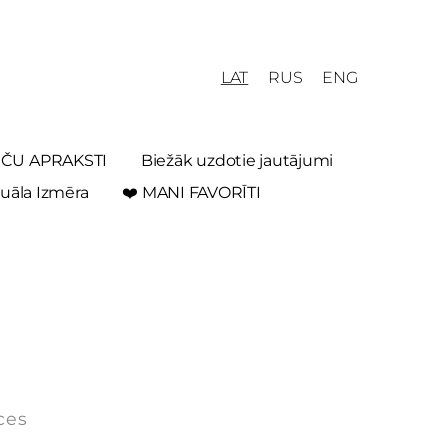
LAT
RUS
ENG
REČU APRAKSTI
Biežāk uzdotie jautājumi
uāla Izmēra
❤️ MANI FAVORĪTI
ces