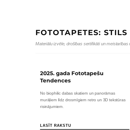
FOTOTAPETES: STIL
Materiālu izvēle, drošības sertifikāti un meistarības
2025. gada Fototapešu
Tendences
No biophilic dabas skatiem un panorāmas
murāļiem līdz drosmīgiem retro un 3D tekstūras
risinājumiem.
LASĪT RAKSTU