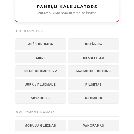
PANEĻU KALKULATORS
Virtuves Stikla paneļu tāme tiešsaistē
FOTOTAPETES
MEŽS UN DABA
BOTĀNIKA
ZIEDI
BĒRNISTABA
3D UN ĢEOMETRIJA
MARMORS / BETONS
JŪRA / PLUDMALE
PILSĒTAS
AKVARELIS
KOSMOSS
XXL IZMĒRA KANVAS
MODUĻU GLEZNAS
PANORĀMAS