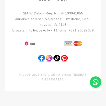
SIA IC Deko • Reģ. Nr.: 44103041855
Juridiskā adrese: "Vējarozes", Dzērbene, Cēsu
novads, LV 4118
E-pasts:
info@icdeko.lv
• Tālrunis: +371 20399039
© 2006–2025 SIA IC DEKO. VISAS TIESĪBAS
AIZSARGĀTAS.