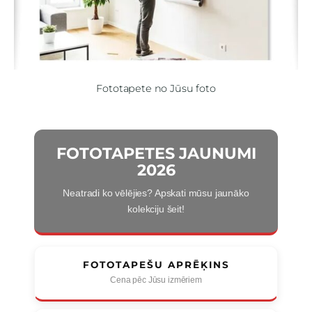
Fototapete no Jūsu foto
FOTOTAPETES JAUNUMI
2026
Neatradi ko vēlējies? Apskati mūsu jaunāko
kolekciju šeit!
FOTOTAPEŠU APRĒĶINS
Cena pēc Jūsu izmēriem