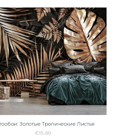
тообои: Золотые Тропические Листья
€15.60