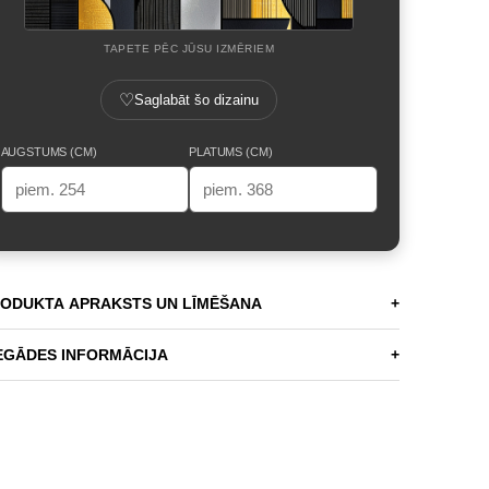
TAPETE PĒC JŪSU IZMĒRIEM
♡
Saglabāt šo dizainu
AUGSTUMS (CM)
PLATUMS (CM)
ODUKTA APRAKSTS UN LĪMĒŠANA
+
EGĀDES INFORMĀCIJA
+