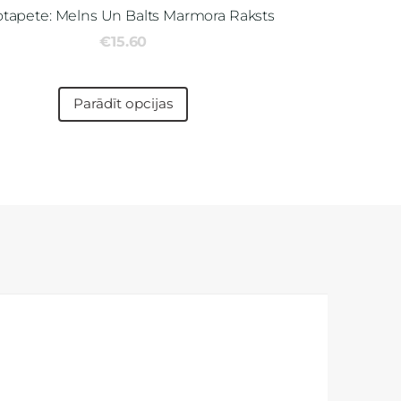
otapete: Melns Un Balts Marmora Raksts
€15.60
Parādīt opcijas