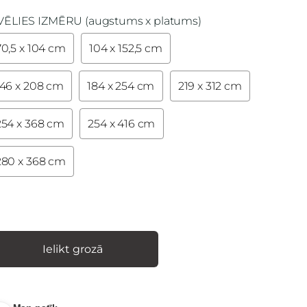
VĒLIES IZMĒRU (augstums x platums)
70,5 x 104 cm
104 x 152,5 cm
146 x 208 cm
184 x 254 cm
219 x 312 cm
254 x 368 cm
254 x 416 cm
280 x 368 cm
Ielikt grozā