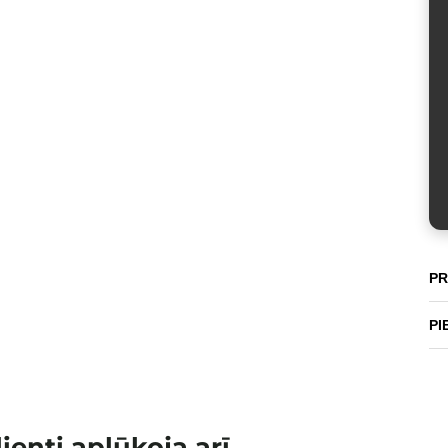
PR
PI
lienti aplūkoja arī