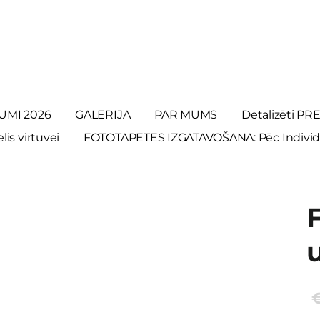
UMI 2026
GALERIJA
PAR MUMS
Detalizēti P
is virtuvei
FOTOTAPETES IZGATAVOŠANA: Pēc Individ
u