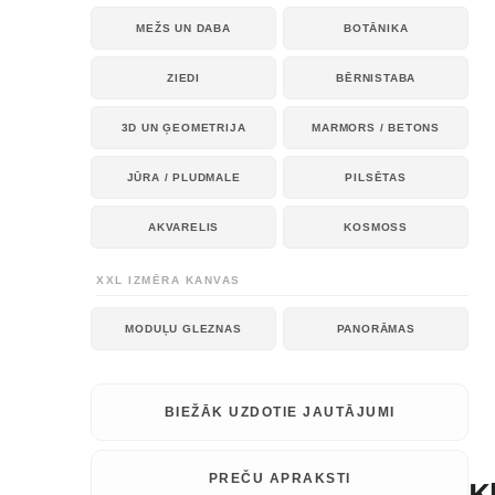
MEŽS UN DABA
BOTĀNIKA
ZIEDI
BĒRNISTABA
3D UN ĢEOMETRIJA
MARMORS / BETONS
JŪRA / PLUDMALE
PILSĒTAS
AKVARELIS
KOSMOSS
XXL IZMĒRA KANVAS
MODUĻU GLEZNAS
PANORĀMAS
BIEŽĀK UZDOTIE JAUTĀJUMI
PREČU APRAKSTI
K