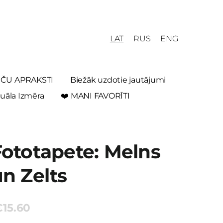
LAT
RUS
ENG
REČU APRAKSTI
Biežāk uzdotie jautājumi
uāla Izmēra
❤️ MANI FAVORĪTI
Fototapete: Melns
n Zelts
€15.60