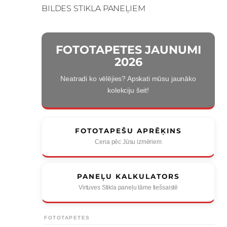
BILDES STIKLA PANEĻIEM
FOTOTAPETES JAUNUMI
2026
Neatradi ko vēlējies? Apskati mūsu jaunāko
kolekciju šeit!
FOTOTAPEŠU APRĒĶINS
Cena pēc Jūsu izmēriem
PANEĻU KALKULATORS
Virtuves Stikla paneļu tāme tiešsaistē
FOTOTAPETES