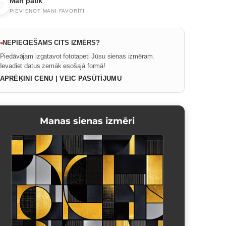
Man patīk
♡
PIEVIENOT MANI FAVORĪTI
•
NEPIECIEŠAMS CITS IZMĒRS?
Piedāvājam izgatavot fototapeti Jūsu sienas izmēram.
Ievadiet datus zemāk esošajā formā!
APRĒĶINI CENU | VEIC PASŪTĪJUMU
Manas sienas izmēri