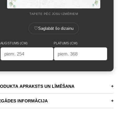
TAPETE PĒC JŪSU IZMĒRIEM
♡
Saglabāt šo dizainu
AUGSTUMS (CM)
PLATUMS (CM)
ODUKTA APRAKSTS UN LĪMĒŠANA
+
EGĀDES INFORMĀCIJA
+