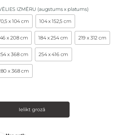
VĒLIES IZMĒRU (augstums x platums)
70,5 x 104 cm
104 x 152,5 cm
146 x 208 cm
184 x 254 cm
219 x 312 cm
254 x 368 cm
254 x 416 cm
280 x 368 cm
Ielikt grozā