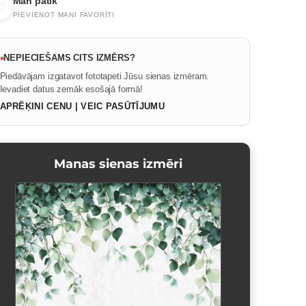
Man patīk
♡
PIEVIENOT MANI FAVORĪTI
•
NEPIECIEŠAMS CITS IZMĒRS?
Piedāvājam izgatavot fototapeti Jūsu sienas izmēram.
Ievadiet datus zemāk esošajā formā!
APRĒĶINI CENU | VEIC PASŪTĪJUMU
Manas sienas izmēri