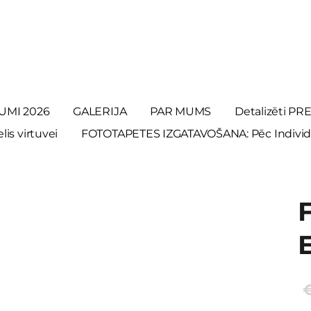
UMI 2026
GALERIJA
PAR MUMS
Detalizēti P
is virtuvei
FOTOTAPETES IZGATAVOŠANA: Pēc Individ
E