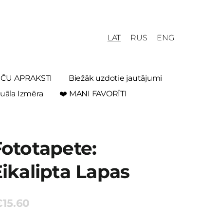
LAT
RUS
ENG
REČU APRAKSTI
Biežāk uzdotie jautājumi
uāla Izmēra
❤️ MANI FAVORĪTI
Fototapete:
ikalipta Lapas
€15.60