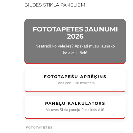
BILDES STIKLA PANEĻIEM
FOTOTAPETES JAUNUMI
2026
Neatradi ko vēlējies? Apskati mūsu jaunāko
kolekciju šeit!
FOTOTAPEŠU APRĒĶINS
Cena pēc Jūsu izmēriem
PANEĻU KALKULATORS
Virtuves Stikla paneļu tāme tiešsaistē
FOTOTAPETES