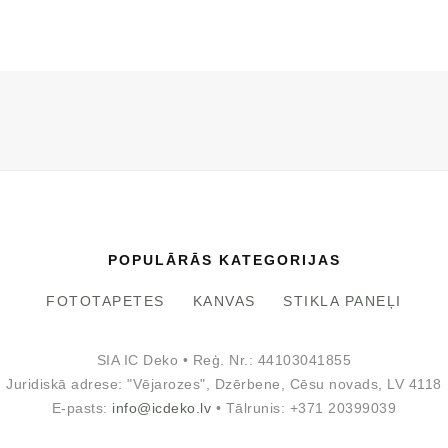
POPULĀRĀS KATEGORIJAS
FOTOTAPETES
KANVAS
STIKLA PANEĻI
SIA IC Deko • Reģ. Nr.: 44103041855
Juridiskā adrese: "Vējarozes", Dzērbene, Cēsu novads, LV 4118
E-pasts:
info@icdeko.lv
• Tālrunis: +371 20399039