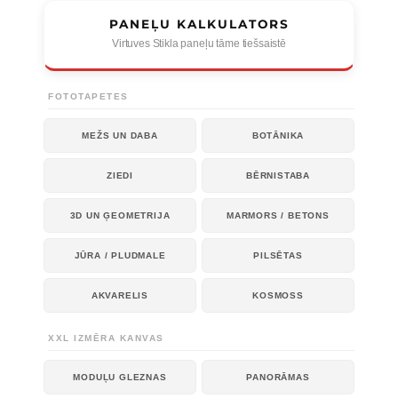
PANEĻU KALKULATORS
Virtuves Stikla paneļu tāme tiešsaistē
FOTOTAPETES
MEŽS UN DABA
BOTĀNIKA
ZIEDI
BĒRNISTABA
3D UN ĢEOMETRIJA
MARMORS / BETONS
JŪRA / PLUDMALE
PILSĒTAS
AKVARELIS
KOSMOSS
XXL IZMĒRA KANVAS
MODUĻU GLEZNAS
PANORĀMAS