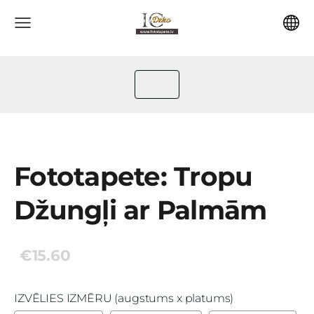
Fototapete: Tropu
Džungļi ar Palmām
€15.60
IZVĒLIES IZMĒRU (augstums x platums)