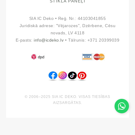
STIKLA PANEĻI
SIA IC Deko • Reģ. Nr.: 44103041855
Juridiskā adrese: "Vējarozes", Dzērbene, Cēsu
novads, LV 4118
E-pasts:
info@icdeko.lv
• Tālrunis: +371 20399039
© 2006–2025 SIA IC DEKO. VISAS TIESĪBAS
AIZSARGĀTAS.