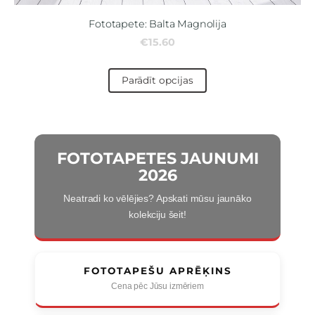
Fototapete: Balta Magnolija
€15.60
Parādīt opcijas
FOTOTAPETES JAUNUMI
2026
Neatradi ko vēlējies? Apskati mūsu jaunāko
kolekciju šeit!
FOTOTAPEŠU APRĒĶINS
Cena pēc Jūsu izmēriem