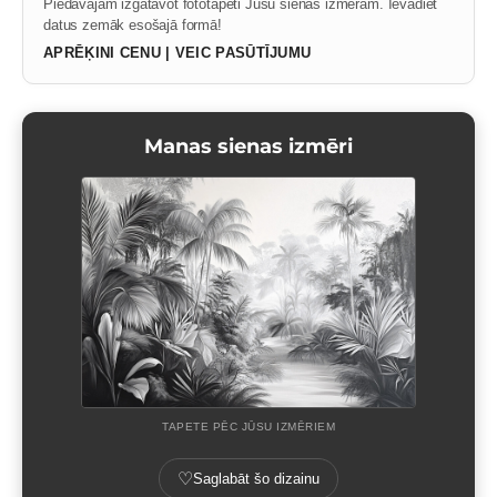
Piedāvājam izgatavot fototapeti Jūsu sienas izmēram. Ievadiet
datus zemāk esošajā formā!
APRĒĶINI CENU | VEIC PASŪTĪJUMU
Manas sienas izmēri
TAPETE PĒC JŪSU IZMĒRIEM
♡
Saglabāt šo dizainu