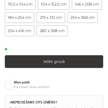
70,5 x 104 cm
104 x 152,5 cm
146 x 208 cm
184 x 254 cm
219 x 312 cm
254 x 368 cm
254 x 416 cm
280 x 368 cm
Ielikt grozā
Man patīk
♡
PIEVIENOT MANI FAVORĪTI
•
NEPIECIEŠAMS CITS IZMĒRS?