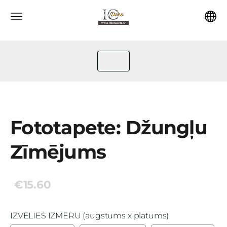
Fototapete: Džungļu
Zīmējums
€15.60
IZVĒLIES IZMĒRU (augstums x platums)