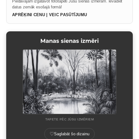
Piedāvājam izgatavot fototapeti Jūsu sienas izmēram. Ievadiet
datus zemāk esošajā formā!
APRĒĶINI CENU | VEIC PASŪTĪJUMU
Manas sienas izmēri
TAPETE PĒC JŪSU IZMĒRIEM
♡
Saglabāt šo dizainu