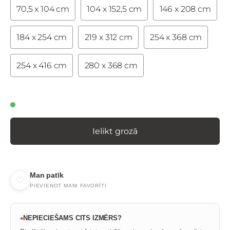
70,5 x 104 cm
104 x 152,5 cm
146 x 208 cm
184 x 254 cm
219 x 312 cm
254 x 368 cm
254 x 416 cm
280 x 368 cm
Ielikt grozā
Man patīk
♡
PIEVIENOT MANI FAVORĪTI
•
NEPIECIEŠAMS CITS IZMĒRS?