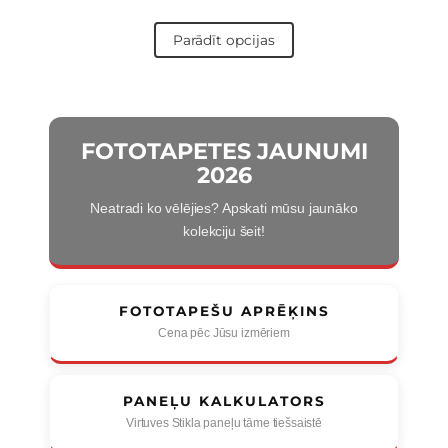
Parādīt opcijas
FOTOTAPETES JAUNUMI
2026
Neatradi ko vēlējies? Apskati mūsu jaunāko
kolekciju šeit!
FOTOTAPEŠU APRĒĶINS
Cena pēc Jūsu izmēriem
PANEĻU KALKULATORS
Virtuves Stikla paneļu tāme tiešsaistē