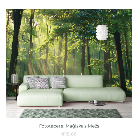
Fototapete: Maģiskais Mežs
€15.60