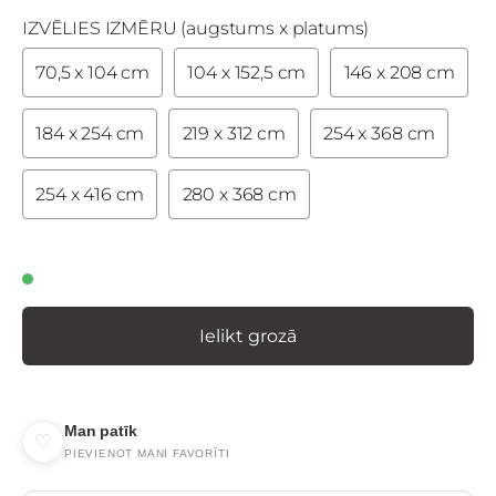
IZVĒLIES IZMĒRU (augstums x platums)
70,5 x 104 cm
104 x 152,5 cm
146 x 208 cm
184 x 254 cm
219 x 312 cm
254 x 368 cm
254 x 416 cm
280 x 368 cm
Ielikt grozā
Man patīk
♡
PIEVIENOT MANI FAVORĪTI