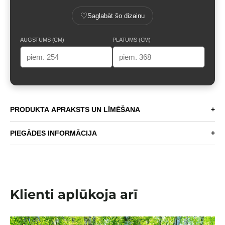
♡
Saglabāt šo dizainu
AUGSTUMS (CM)
PLATUMS (CM)
PRODUKTA APRAKSTS UN LĪMĒŠANA
+
PIEGĀDES INFORMĀCIJA
+
Klienti aplūkoja arī