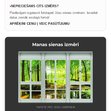
•
NEPIECIEŠAMS CITS IZMĒRS?
Piedāvājam izgatavot fototapeti Jūsu sienas izmēram. Ievadiet
datus zemāk esošajā formā!
APRĒĶINI CENU | VEIC PASŪTĪJUMU
Manas sienas izmēri
TAPETE PĒC JŪSU IZMĒRIEM