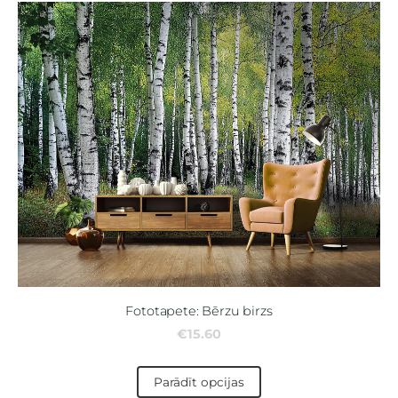
Fototapete: Bērzu birzs
€15.60
Parādīt opcijas