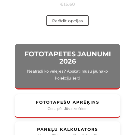
€15.60
Parādīt opcijas
FOTOTAPETES JAUNUMI
2026
Neatradi ko vēlējies? Apskati mūsu jaunāko
kolekciju šeit!
FOTOTAPEŠU APRĒĶINS
Cena pēc Jūsu izmēriem
PANEĻU KALKULATORS