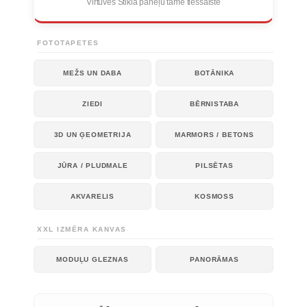
Virtuves Stikla paneļu tāme tiešsaistē
FOTOTAPETES
MEŽS UN DABA
BOTĀNIKA
ZIEDI
BĒRNISTABA
3D UN ĢEOMETRIJA
MARMORS / BETONS
JŪRA / PLUDMALE
PILSĒTAS
AKVARELIS
KOSMOSS
XXL IZMĒRA KANVAS
MODUĻU GLEZNAS
PANORĀMAS