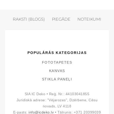
RAKSTI (BLOGS)
PIEGĀDE
NOTEIKUMI
POPULĀRĀS KATEGORIJAS
FOTOTAPETES
KANVAS
STIKLA PANEĻI
SIA IC Deko • Reģ. Nr.: 44103041855
Juridiskā adrese: "Vējarozes", Dzērbene, Cēsu
novads, LV 4118
E-pasts:
info@icdeko.lv
• Tālrunis: +371 20399039