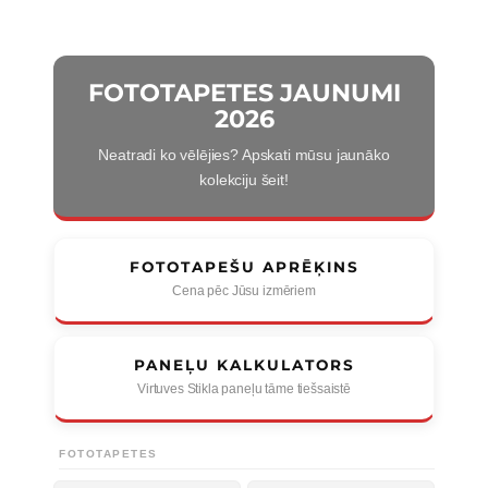
FOTOTAPETES JAUNUMI
2026
Neatradi ko vēlējies? Apskati mūsu jaunāko
kolekciju šeit!
FOTOTAPEŠU APRĒĶINS
Cena pēc Jūsu izmēriem
PANEĻU KALKULATORS
Virtuves Stikla paneļu tāme tiešsaistē
FOTOTAPETES