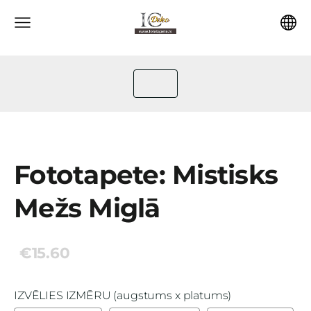
Fototapete: Mistisks
Mežs Miglā
€15.60
IZVĒLIES IZMĒRU (augstums x platums)