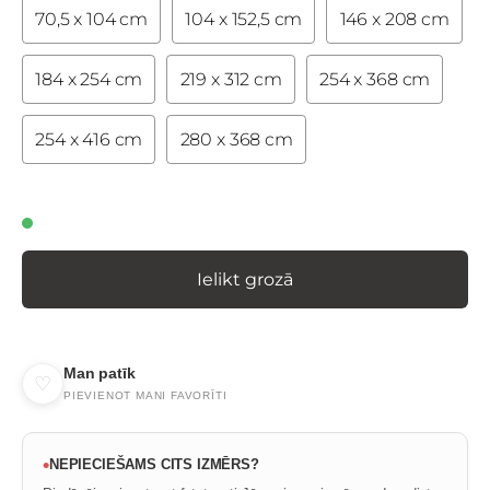
70,5 x 104 cm
104 x 152,5 cm
146 x 208 cm
184 x 254 cm
219 x 312 cm
254 x 368 cm
254 x 416 cm
280 x 368 cm
Ielikt grozā
Man patīk
♡
PIEVIENOT MANI FAVORĪTI
•
NEPIECIEŠAMS CITS IZMĒRS?