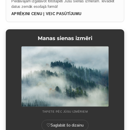
Piedāvājam izgatavot fototapeti Jūsu sienas izmēram. Ievadiet
datus zemāk esošajā formā!
APRĒĶINI CENU | VEIC PASŪTĪJUMU
Manas sienas izmēri
TAPETE PĒC JŪSU IZMĒRIEM
♡
Saglabāt šo dizainu