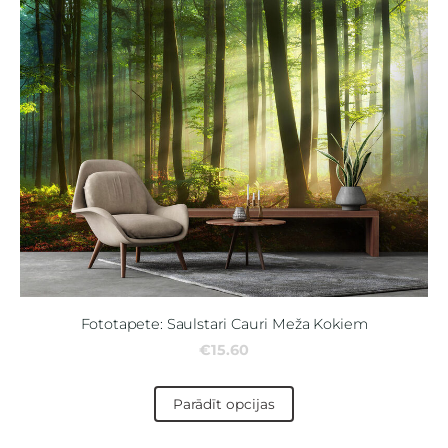
Fototapete: Saulstari Cauri Meža Kokiem
€15.60
Parādīt opcijas