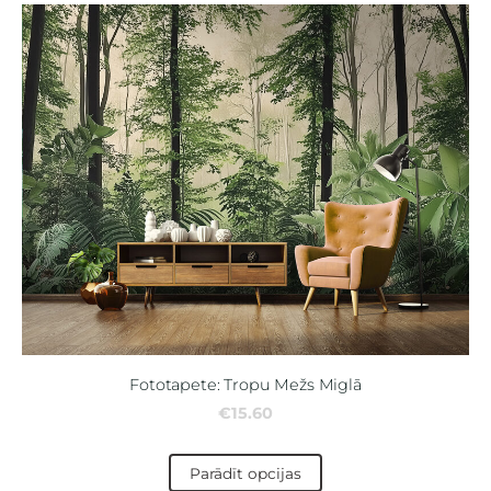
Fototapete: Tropu Mežs Miglā
€15.60
Parādīt opcijas