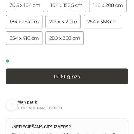
70,5 x 104 cm
104 x 152,5 cm
146 x 208 cm
184 x 254 cm
219 x 312 cm
254 x 368 cm
254 x 416 cm
280 x 368 cm
Ielikt grozā
Man patīk
♡
PIEVIENOT MANI FAVORĪTI
•
NEPIECIEŠAMS CITS IZMĒRS?