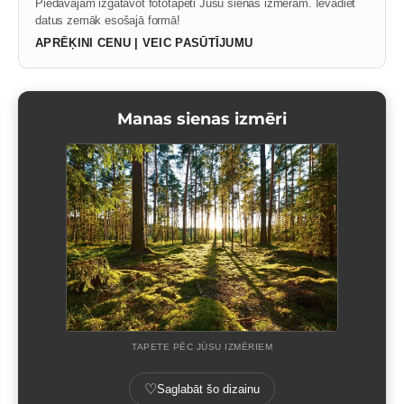
Piedāvājam izgatavot fototapeti Jūsu sienas izmēram. Ievadiet
datus zemāk esošajā formā!
APRĒĶINI CENU | VEIC PASŪTĪJUMU
Manas sienas izmēri
TAPETE PĒC JŪSU IZMĒRIEM
♡
Saglabāt šo dizainu