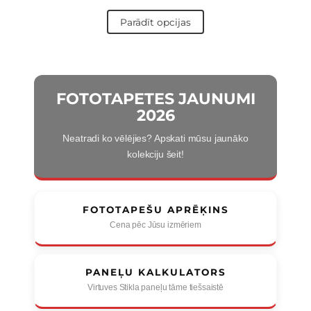
Parādīt opcijas
FOTOTAPETES JAUNUMI
2026
Neatradi ko vēlējies? Apskati mūsu jaunāko
kolekciju šeit!
FOTOTAPEŠU APRĒĶINS
Cena pēc Jūsu izmēriem
PANEĻU KALKULATORS
Virtuves Stikla paneļu tāme tiešsaistē