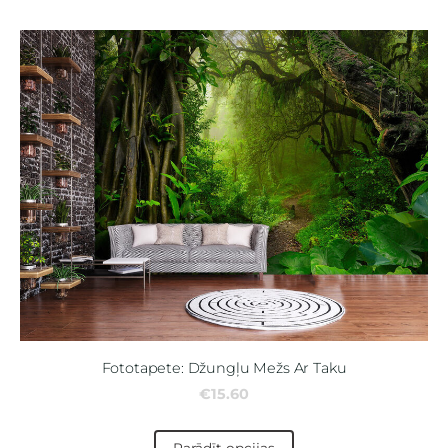
Fototapete: Džungļu Mežs Ar Taku
€15.60