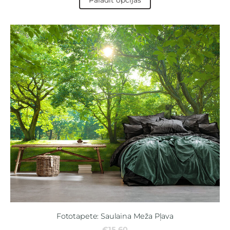
Parādīt opcijas
Fototapete: Saulaina Meža Pļava
€15.60