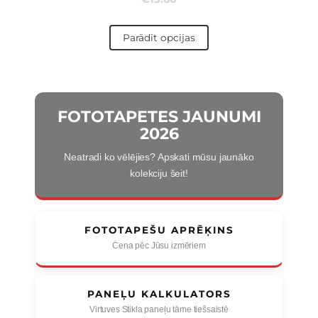
Parādīt opcijas
FOTOTAPETES JAUNUMI
2026
Neatradi ko vēlējies? Apskati mūsu jaunāko
kolekciju šeit!
FOTOTAPEŠU APRĒĶINS
Cena pēc Jūsu izmēriem
PANEĻU KALKULATORS
Virtuves Stikla paneļu tāme tiešsaistē