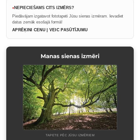
•
NEPIECIEŠAMS CITS IZMĒRS?
Piedāvājam izgatavot fototapeti Jūsu sienas izmēram. Ievadiet
datus zemāk esošajā formā!
APRĒĶINI CENU | VEIC PASŪTĪJUMU
Manas sienas izmēri
TAPETE PĒC JŪSU IZMĒRIEM