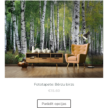
Fototapete: Bērzu birzs
€15.60
Parādīt opcijas