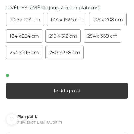
IZVĒLIES IZMĒRU (augstums x platums)
70,5 x 104 cm
104 x 152,5 cm
146 x 208 cm
184 x 254 cm
219 x 312 cm
254 x 368 cm
254 x 416 cm
280 x 368 cm
Ielikt grozā
Man patīk
♡
PIEVIENOT MANI FAVORĪTI