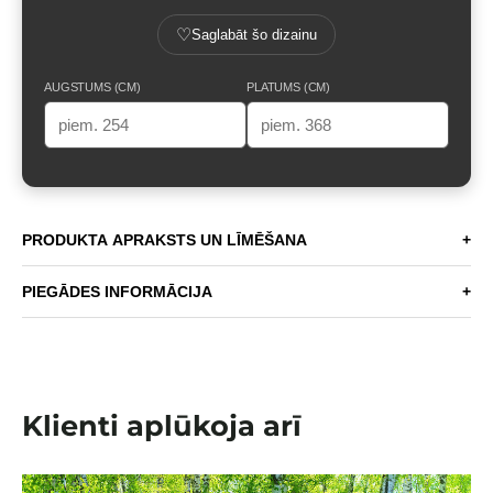
♡
Saglabāt šo dizainu
AUGSTUMS (CM)
PLATUMS (CM)
PRODUKTA APRAKSTS UN LĪMĒŠANA
+
PIEGĀDES INFORMĀCIJA
+
Klienti aplūkoja arī