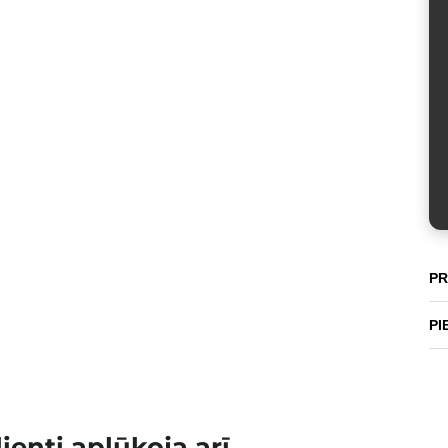
PR
PI
lienti aplūkoja arī