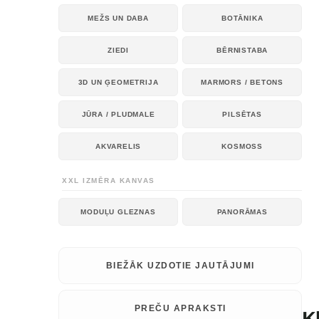
MEŽS UN DABA
BOTĀNIKA
ZIEDI
BĒRNISTABA
3D UN ĢEOMETRIJA
MARMORS / BETONS
JŪRA / PLUDMALE
PILSĒTAS
AKVARELIS
KOSMOSS
XXL IZMĒRA KANVAS
MODUĻU GLEZNAS
PANORĀMAS
BIEŽĀK UZDOTIE JAUTĀJUMI
PREČU APRAKSTI
K