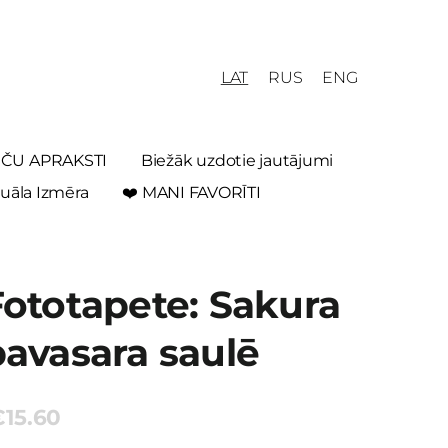
LAT
RUS
ENG
REČU APRAKSTI
Biežāk uzdotie jautājumi
uāla Izmēra
❤️ MANI FAVORĪTI
Fototapete: Sakura
pavasara saulē
€15.60