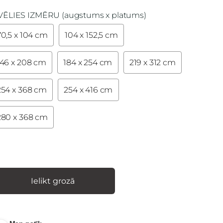
VĒLIES IZMĒRU (augstums x platums)
70,5 x 104 cm
104 x 152,5 cm
146 x 208 cm
184 x 254 cm
219 x 312 cm
254 x 368 cm
254 x 416 cm
280 x 368 cm
Ielikt grozā