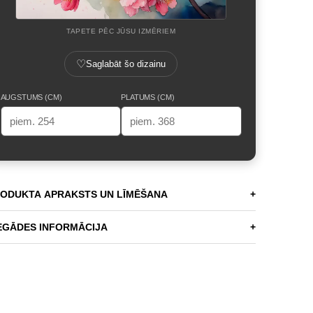
TAPETE PĒC JŪSU IZMĒRIEM
♡
Saglabāt šo dizainu
AUGSTUMS (CM)
PLATUMS (CM)
ODUKTA APRAKSTS UN LĪMĒŠANA
+
EGĀDES INFORMĀCIJA
+