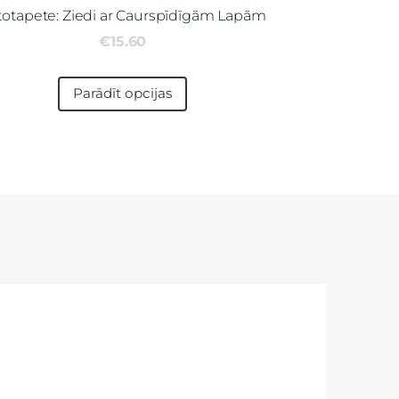
totapete: Ziedi ar Caurspīdīgām Lapām
€15.60
Parādīt opcijas