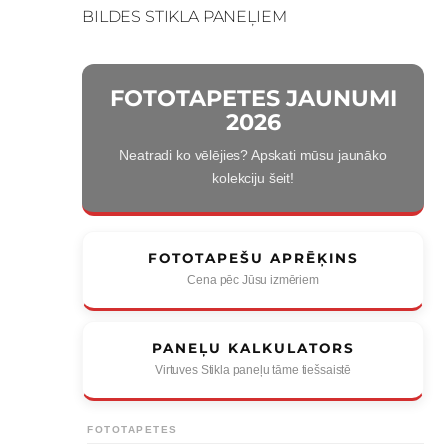
BILDES STIKLA PANEĻIEM
FOTOTAPETES JAUNUMI
2026
Neatradi ko vēlējies? Apskati mūsu jaunāko
kolekciju šeit!
FOTOTAPEŠU APRĒĶINS
Cena pēc Jūsu izmēriem
PANEĻU KALKULATORS
Virtuves Stikla paneļu tāme tiešsaistē
FOTOTAPETES