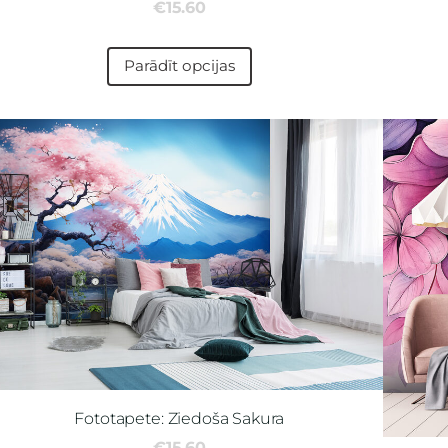
€15.60
Parādīt opcijas
Fototapete: Ziedoša Sakura
€15.60