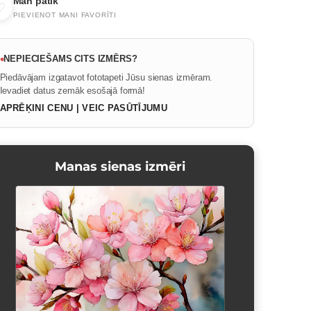
Man patīk
♡
PIEVIENOT MANI FAVORĪTI
•
NEPIECIEŠAMS CITS IZMĒRS?
Piedāvājam izgatavot fototapeti Jūsu sienas izmēram.
Ievadiet datus zemāk esošajā formā!
APRĒĶINI CENU | VEIC PASŪTĪJUMU
Manas sienas izmēri