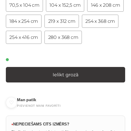
70,5 x 104 cm
104 x 152,5 cm
146 x 208 cm
184 x 254 cm
219 x 312 cm
254 x 368 cm
254 x 416 cm
280 x 368 cm
Ielikt grozā
Man patīk
♡
PIEVIENOT MANI FAVORĪTI
•
NEPIECIEŠAMS CITS IZMĒRS?