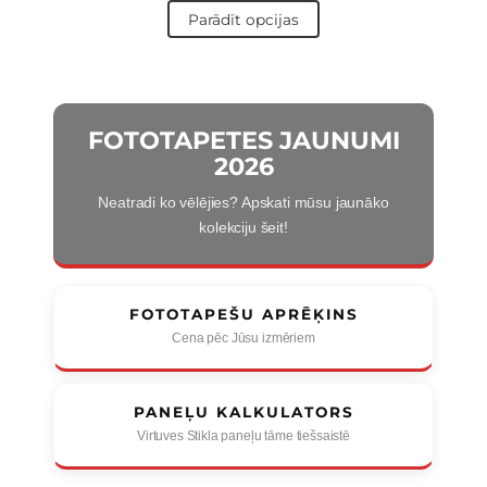
Parādīt opcijas
FOTOTAPETES JAUNUMI
2026
Neatradi ko vēlējies? Apskati mūsu jaunāko
kolekciju šeit!
FOTOTAPEŠU APRĒĶINS
Cena pēc Jūsu izmēriem
PANEĻU KALKULATORS
Virtuves Stikla paneļu tāme tiešsaistē