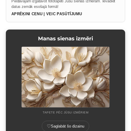
Piedāvājam izgatavot fototapeti Jūsu sienas izmēram. Ievadiet
datus zemāk esošajā formā!
APRĒĶINI CENU | VEIC PASŪTĪJUMU
Manas sienas izmēri
TAPETE PĒC JŪSU IZMĒRIEM
♡
Saglabāt šo dizainu