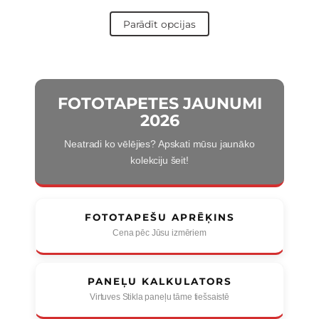
Parādīt opcijas
FOTOTAPETES JAUNUMI
2026
Neatradi ko vēlējies? Apskati mūsu jaunāko
kolekciju šeit!
FOTOTAPEŠU APRĒĶINS
Cena pēc Jūsu izmēriem
PANEĻU KALKULATORS
Virtuves Stikla paneļu tāme tiešsaistē