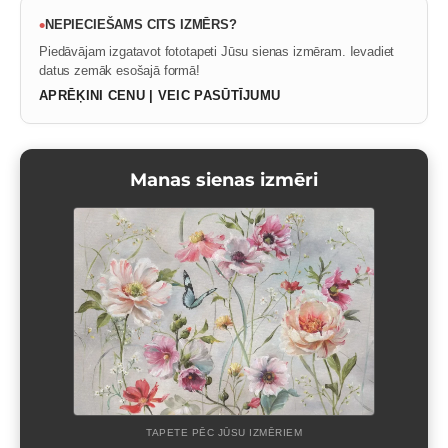
•
NEPIECIEŠAMS CITS IZMĒRS?
Piedāvājam izgatavot fototapeti Jūsu sienas izmēram. Ievadiet
datus zemāk esošajā formā!
APRĒĶINI CENU | VEIC PASŪTĪJUMU
Manas sienas izmēri
TAPETE PĒC JŪSU IZMĒRIEM