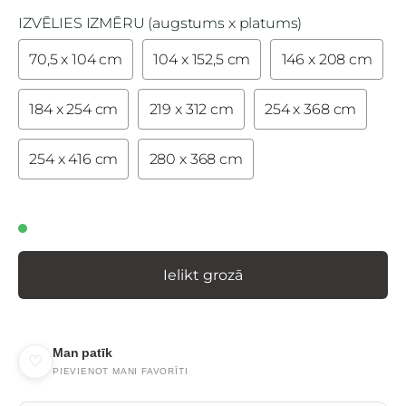
IZVĒLIES IZMĒRU (augstums x platums)
70,5 x 104 cm
104 x 152,5 cm
146 x 208 cm
184 x 254 cm
219 x 312 cm
254 x 368 cm
254 x 416 cm
280 x 368 cm
Ielikt grozā
Man patīk
♡
PIEVIENOT MANI FAVORĪTI