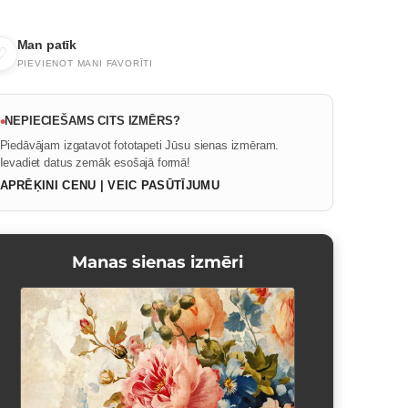
Man patīk
♡
PIEVIENOT MANI FAVORĪTI
•
NEPIECIEŠAMS CITS IZMĒRS?
Piedāvājam izgatavot fototapeti Jūsu sienas izmēram.
Ievadiet datus zemāk esošajā formā!
APRĒĶINI CENU | VEIC PASŪTĪJUMU
Manas sienas izmēri