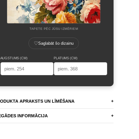
TAPETE PĒC JŪSU IZMĒRIEM
♡
Saglabāt šo dizainu
AUGSTUMS (CM)
PLATUMS (CM)
ODUKTA APRAKSTS UN LĪMĒŠANA
+
EGĀDES INFORMĀCIJA
+