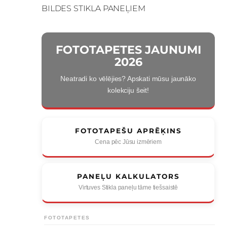
BILDES STIKLA PANEĻIEM
FOTOTAPETES JAUNUMI
2026
Neatradi ko vēlējies? Apskati mūsu jaunāko
kolekciju šeit!
FOTOTAPEŠU APRĒĶINS
Cena pēc Jūsu izmēriem
PANEĻU KALKULATORS
Virtuves Stikla paneļu tāme tiešsaistē
FOTOTAPETES