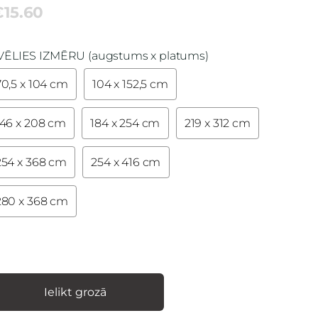
€15.60
VĒLIES IZMĒRU (augstums x platums)
70,5 x 104 cm
104 x 152,5 cm
146 x 208 cm
184 x 254 cm
219 x 312 cm
254 x 368 cm
254 x 416 cm
280 x 368 cm
Ielikt grozā