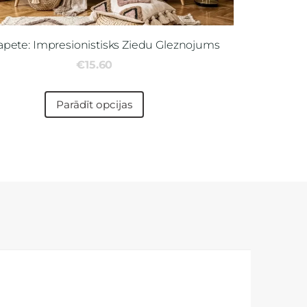
apete: Impresionistisks Ziedu Gleznojums
€15.60
Parādīt opcijas