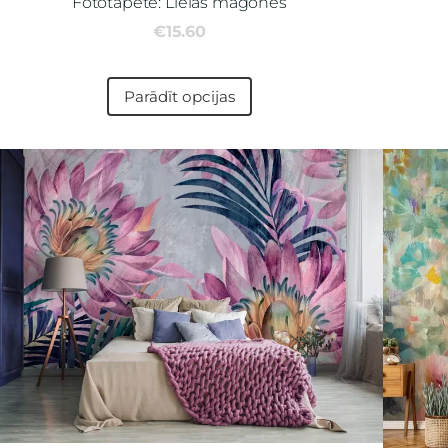
Fototapete: Lielas magones
€15.60
Parādīt opcijas