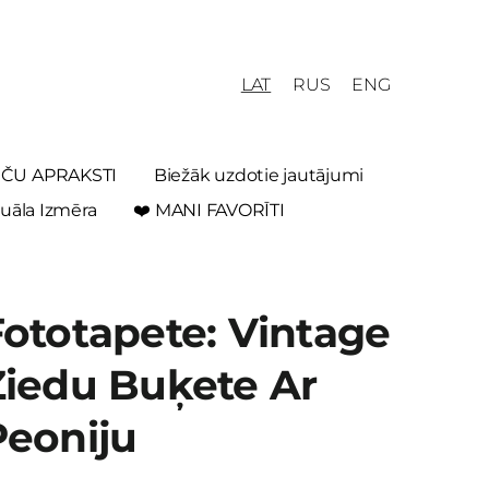
LAT
RUS
ENG
REČU APRAKSTI
Biežāk uzdotie jautājumi
uāla Izmēra
❤️ MANI FAVORĪTI
Fototapete: Vintage
Ziedu Buķete Ar
Peoniju