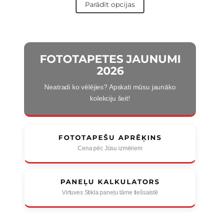
Parādīt opcijas
FOTOTAPETES JAUNUMI
2026
Neatradi ko vēlējies? Apskati mūsu jaunāko
kolekciju šeit!
FOTOTAPEŠU APRĒĶINS
Cena pēc Jūsu izmēriem
PANEĻU KALKULATORS
Virtuves Stikla paneļu tāme tiešsaistē