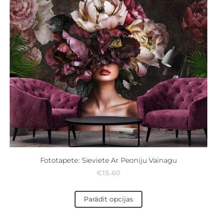
Fototapete: Sieviete Ar Peoniju Vainagu
€15.60
Parādīt opcijas