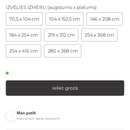
IZVĒLIES IZMĒRU (augstums x platums)
70,5 x 104 cm
104 x 152,5 cm
146 x 208 cm
184 x 254 cm
219 x 312 cm
254 x 368 cm
254 x 416 cm
280 x 368 cm
Ielikt grozā
Man patīk
♡
PIEVIENOT MANI FAVORĪTI