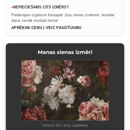
•
NEPIECIEŠAMS CITS IZMĒRS?
Piedāvājam izgatavot fototapeti Jūsu sienas izmēram. Ievadiet
datus zemāk esošajā formā!
APRĒĶINI CENU | VEIC PASŪTĪJUMU
Manas sienas izmēri
TAPETE PĒC JŪSU IZMĒRIEM