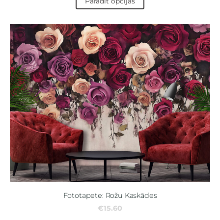
Parādīt opcijas
Fototapete: Rožu Kaskādes
€15.60