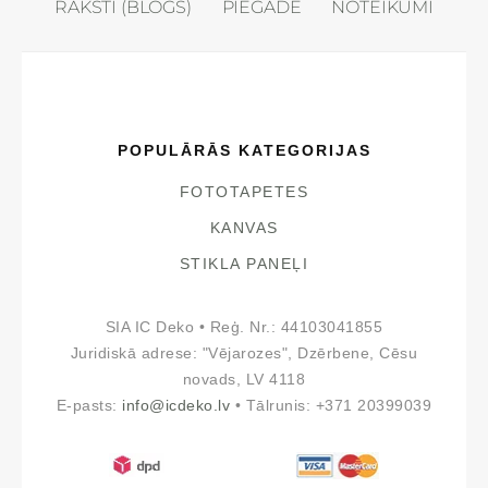
RAKSTI (BLOGS)
PIEGĀDE
NOTEIKUMI
POPULĀRĀS KATEGORIJAS
FOTOTAPETES
KANVAS
STIKLA PANEĻI
SIA IC Deko • Reģ. Nr.: 44103041855
Juridiskā adrese: "Vējarozes", Dzērbene, Cēsu
novads, LV 4118
E-pasts:
info@icdeko.lv
• Tālrunis: +371 20399039