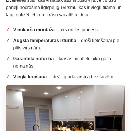
Izvēlieties stilu, kas vislabāk atbilst Jūsu virtuvei. Mūsu
paneļi nodrošina ilgtspējīgu virsmu, kas ir viegli tīrāma un
ļauj realizēt jebkuru krāsu vai attēlu ideju.
Vienkārša montāža
– ātrs un tīrs process.
Augsta temperatūras izturība
– droši lietošanai pie
plīts virsmām.
Garantēta noturība
– krāsas un attēli laika gaitā
nemainās.
Viegla kopšana
– ideāli gluda virsma bez šuvēm.