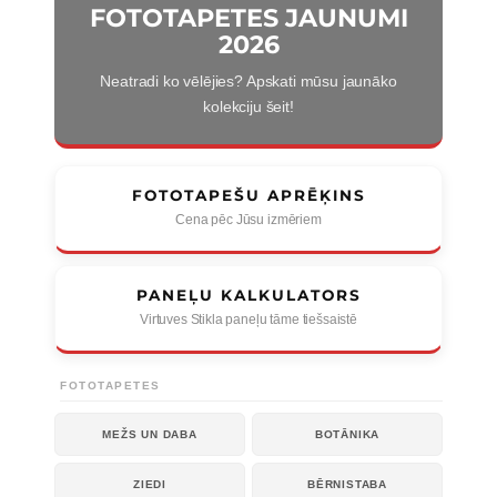
FOTOTAPETES JAUNUMI
2026
Neatradi ko vēlējies? Apskati mūsu jaunāko
kolekciju šeit!
FOTOTAPEŠU APRĒĶINS
Cena pēc Jūsu izmēriem
PANEĻU KALKULATORS
Virtuves Stikla paneļu tāme tiešsaistē
FOTOTAPETES
MEŽS UN DABA
BOTĀNIKA
ZIEDI
BĒRNISTABA