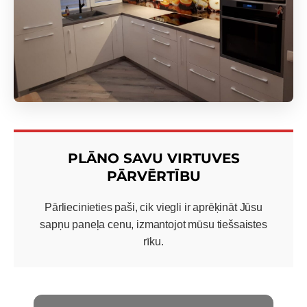
PLĀNO SAVU VIRTUVES
PĀRVĒRTĪBU
Pārliecinieties paši, cik viegli ir aprēķināt Jūsu
sapņu paneļa cenu, izmantojot mūsu tiešsaistes
rīku.