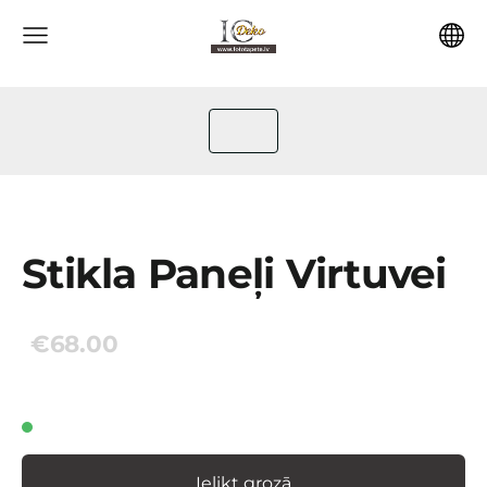
Stikla Paneļi Virtuvei
€68.00
Ielikt grozā