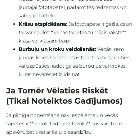
jaunajai fototapetei, padarot tās redzamas un
sabojājot attēlu.
Krāsu atspīdēšana:
Ja fototapete ir gaiša, cauri
tai var spīdēt **vecās tapetes tumšais raksts**,
krāsa vai krāsaini traipi.
Burbuļu un kroku veidošanās:
Vecās, zem
jaunās līmes samitrinātās tapetes var sarauties
vai uzpūsties, radot gaisa burbuļus vai krokas,
kuras nevarēsiet izlīdzināt.
Ja Tomēr Vēlaties Riskēt
(Tikai Noteiktos Gadījumos)
Ja pilnīga noņemšana nav iespējama un vecās
tapetes ir **absolūti ideālā stāvoklī**, jūs varētu to
apsvērt, bet tikai ar lielu piesardzību: