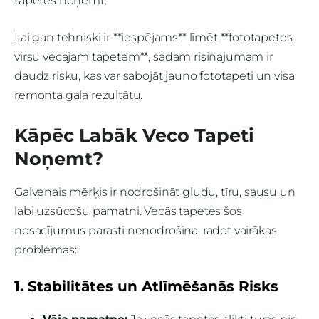
tapetes noņemt.
Lai gan tehniski ir **iespējams** līmēt **fototapetes
virsū vecajām tapetēm**, šādam risinājumam ir
daudz risku, kas var sabojāt jauno fototapeti un visa
remonta gala rezultātu.
Kāpēc Labāk Veco Tapeti
Noņemt?
Galvenais mērķis ir nodrošināt gludu, tīru, sausu un
labi uzsūcošu pamatni. Vecās tapetes šos
nosacījumus parasti nenodrošina, radot vairākas
problēmas:
1. Stabilitātes un Atlīmēšanās Risks