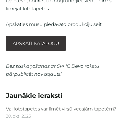
tapetes**, notīriet un nogruntējiet sienu, pirms
līmējat fototapetes.
Apskaties mūsu piedāvāto produkciju šeit:
APSKATI KATALOGU
Bez saskaņošanas ar SIA IC Deko rakstu
pārpublicēt nav atļauts!
Jaunākie ieraksti
Vai fototapetes var līmēt virsū vecajām tapetēm?
30. okt. 2025