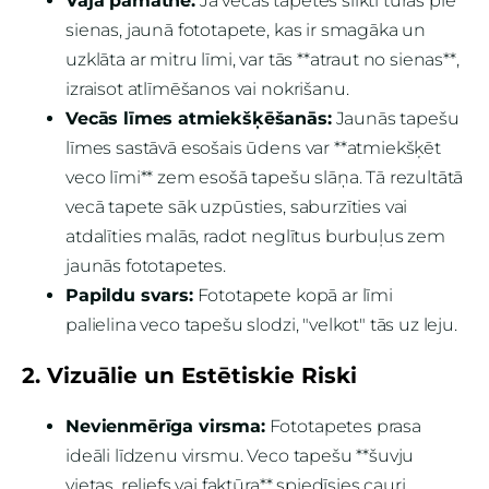
Vāja pamatne:
Ja vecās tapetes slikti turas pie
sienas, jaunā fototapete, kas ir smagāka un
uzklāta ar mitru līmi, var tās **atraut no sienas**,
izraisot atlīmēšanos vai nokrišanu.
Vecās līmes atmiekšķēšanās:
Jaunās tapešu
līmes sastāvā esošais ūdens var **atmiekšķēt
veco līmi** zem esošā tapešu slāņa. Tā rezultātā
vecā tapete sāk uzpūsties, saburzīties vai
atdalīties malās, radot neglītus burbuļus zem
jaunās fototapetes.
Papildu svars:
Fototapete kopā ar līmi
palielina veco tapešu slodzi, "velkot" tās uz leju.
2. Vizuālie un Estētiskie Riski
Nevienmērīga virsma:
Fototapetes prasa
ideāli līdzenu virsmu. Veco tapešu **šuvju
vietas, reljefs vai faktūra** spiedīsies cauri