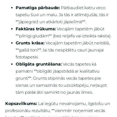
Pamatīga pārbaude:
Pārbaudiet katru veco
tapešu šuvi un malu. Ja tās ir atlīmējušās, tās ir
**jāpiegriež un atkārtoti jāpielīmē**.
Faktūras trūkums:
Vecajām tapetēm jābūt
**pilnīgi gludām** (bez reljefa vai izteikta raksta).
Grunts krāsa:
Vecajām tapetēm jābūt neitrālā,
**gaišā tonī**, lai tās nespīdētu cauri jaunajai
fototapetei.
Obligāta gruntēšana:
Vecās tapetes kā
pamatni **obligāti jāapstrādā ar kvalitatīvu
grunti**. Grunts stiprinās vecās tapetes pie
sienas un samazinās to uzsūktspēju, neļaujot
tām pārāk ātri samirkt no jaunās līmes.
Kopsavilkums:
Lai iegūtu nevainojamu, ilgstošu un
profesionālu rezultātu, **vienmēr noņemiet vecās