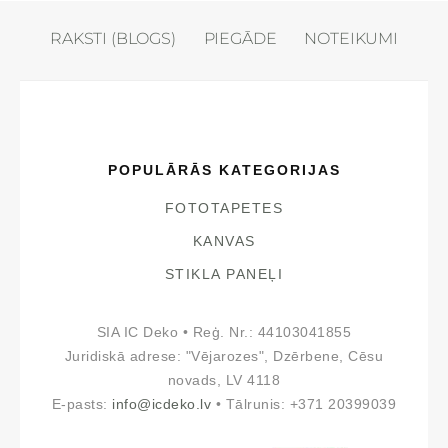
RAKSTI (BLOGS)
PIEGĀDE
NOTEIKUMI
POPULĀRĀS KATEGORIJAS
FOTOTAPETES
KANVAS
STIKLA PANEĻI
SIA IC Deko • Reģ. Nr.: 44103041855
Juridiskā adrese: "Vējarozes", Dzērbene, Cēsu
novads, LV 4118
E-pasts:
info@icdeko.lv
• Tālrunis: +371 20399039