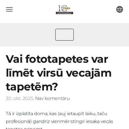
Vai fototapetes var
līmēt virsū vecajām
tapetēm?
30. okt. 2025,
Nav komentāru
Tā ir izplatīta doma, kas ļauj ietaupīt laiku, taču
profesionāļi gandrīz vienmēr stingri iesaka vecās