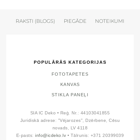
RAKSTI (BLOGS)
PIEGĀDE
NOTEIKUMI
POPULĀRĀS KATEGORIJAS
FOTOTAPETES
KANVAS
STIKLA PANEĻI
SIA IC Deko • Reģ. Nr.: 44103041855
Juridiskā adrese: "Vējarozes", Dzērbene, Cēsu
novads, LV 4118
E-pasts:
info@icdeko.lv
• Tālrunis: +371 20399039