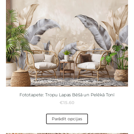
Fototapete: Tropu Lapas Bēšā un Pelēkā Tonī
€15.60
Parādīt opcijas