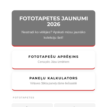
FOTOTAPETES JAUNUMI
2026
Neatradi ko vēlējies? Apskati mūsu jaunāko
kolekciju šeit!
FOTOTAPEŠU APRĒĶINS
Cena pēc Jūsu izmēriem
PANEĻU KALKULATORS
Virtuves Stikla paneļu tāme tiešsaistē
FOTOTAPETES