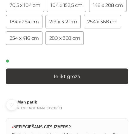
70,5 x 104 cm
104 x 152,5 cm
146 x 208 cm
184 x 254 cm
219 x 312 cm
254 x 368 cm
254 x 416 cm
280 x 368 cm
Ielikt grozā
Man patīk
♡
PIEVIENOT MANI FAVORĪTI
•
NEPIECIEŠAMS CITS IZMĒRS?