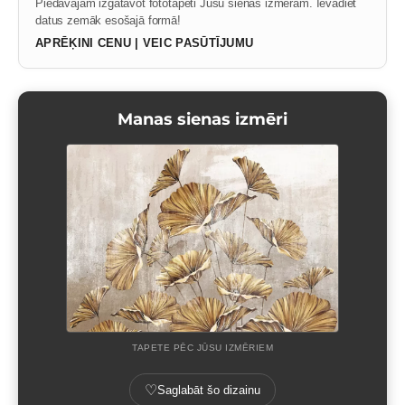
Piedāvājam izgatavot fototapeti Jūsu sienas izmēram. Ievadiet
datus zemāk esošajā formā!
APRĒĶINI CENU | VEIC PASŪTĪJUMU
Manas sienas izmēri
TAPETE PĒC JŪSU IZMĒRIEM
♡
Saglabāt šo dizainu