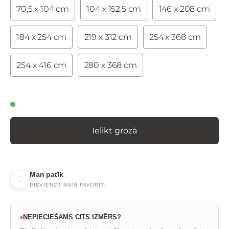
70,5 x 104 cm
104 x 152,5 cm
146 x 208 cm
184 x 254 cm
219 x 312 cm
254 x 368 cm
254 x 416 cm
280 x 368 cm
Ielikt grozā
Man patīk
♡
PIEVIENOT MANI FAVORĪTI
•
NEPIECIEŠAMS CITS IZMĒRS?