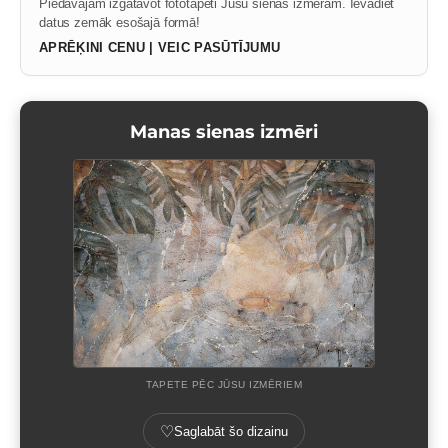
Piedāvājam izgatavot fototapeti Jūsu sienas izmēram. Ievadiet
datus zemāk esošajā formā!
APRĒĶINI CENU | VEIC PASŪTĪJUMU
Manas sienas izmēri
TAPETE PĒC JŪSU IZMĒRIEM
♡
Saglabāt šo dizainu