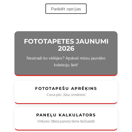
Parādīt opcijas
FOTOTAPETES JAUNUMI
2026
Neatradi ko vēlējies? Apskati mūsu jaunāko
kolekciju šeit!
FOTOTAPEŠU APRĒĶINS
Cena pēc Jūsu izmēriem
PANEĻU KALKULATORS
Virtuves Stikla paneļu tāme tiešsaistē